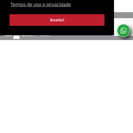
Termos de uso e privacidade
Aceito!
Marinha Grande, PT
+351 244 502 057
(Chamada para rede fixa nacional)
Termos de uso e privacidade
SERVICIOS
SUBSCREVA A NOSSA NEWSLETTER