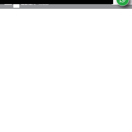
Marinha Grande, PT
+351 244 502 057
(Chamada para rede fixa nacional)
Termos de uso e privacidade
SERVICES
SUBSCREVA A NOSSA NEWSLETTER
Consinto que a Quikmold Lda, trate e utilize os meus dados pessoais